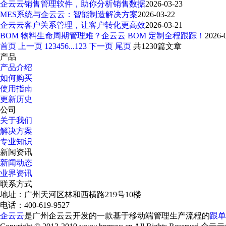
企云云销售管理软件，助你分析销售数据
2026-03-23
MES系统与企云云：智能制造解决方案
2026-03-22
企云云客户关系管理，让客户转化更高效
2026-03-21
BOM 物料生命周期管理难？企云云 BOM 定制全程跟踪！​
2026-
首页
上一页
1
2
3
4
5
6
...
123
下一页
尾页
共1230篇文章
产品
产品介绍
如何购买
使用指南
更新历史
公司
关于我们
解决方案
专业知识
新闻资讯
新闻动态
业界资讯
联系方式
地址：广州天河区林和西横路219号10楼
电话：400-619-9527
企云云
是广州企云云开发的一款基于移动端管理生产流程的
跟单